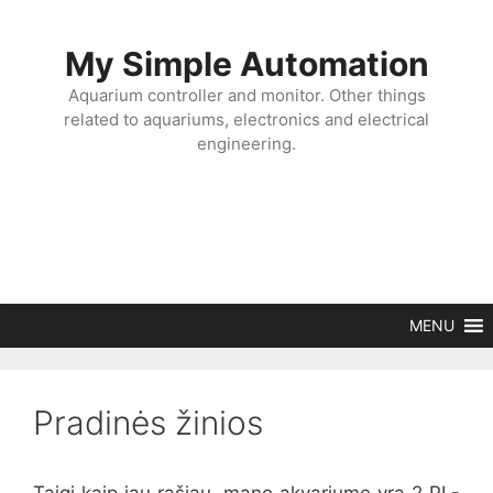
Skip
to
My Simple Automation
content
Aquarium controller and monitor. Other things
related to aquariums, electronics and electrical
engineering.
MENU
Pradinės žinios
Taigi kaip jau rašiau, mano akvariume yra 2 PL-