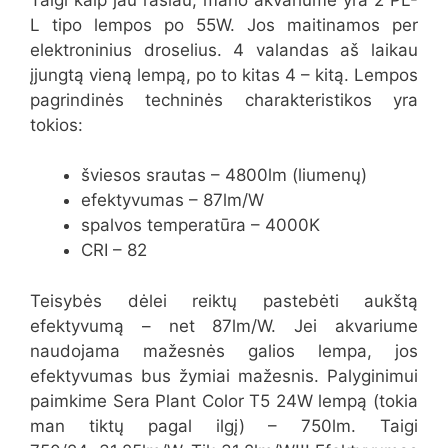
L tipo lempos po 55W. Jos maitinamos per
elektroninius droselius. 4 valandas aš laikau
įjungtą vieną lempą, po to kitas 4 – kitą. Lempos
pagrindinės techninės charakteristikos yra
tokios:
šviesos srautas – 4800lm (liumenų)
efektyvumas – 87lm/W
spalvos temperatūra – 4000K
CRI – 82
Teisybės dėlei reiktų pastebėti aukštą
efektyvumą – net 87lm/W. Jei akvariume
naudojama mažesnės galios lempa, jos
efektyvumas bus žymiai mažesnis. Palyginimui
paimkime Sera Plant Color T5 24W lempą (tokia
man tiktų pagal ilgį) – 750lm. Taigi